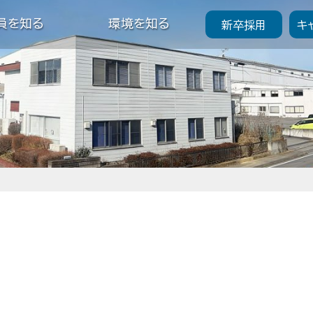
員を知る
環境を知る
新卒採用
キ